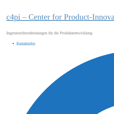
Zum
Inhalt
c4pi – Center for Product-Innov
springen
Ingenieurdienstleistungen für die Produktentwicklung
Kontaktinfos
Suche