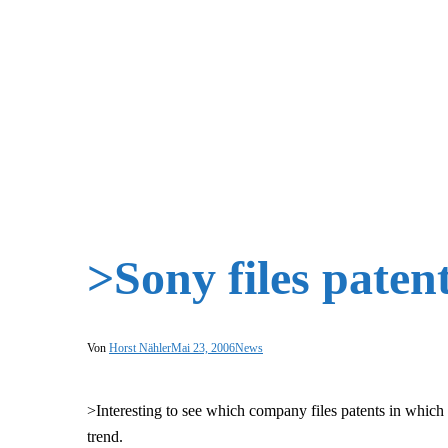
>Sony files paten
Von
Horst Nähler
Mai 23, 2006
News
>Interesting to see which company files patents in which 
trend.